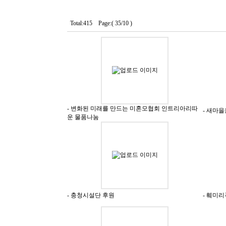
Total:415 Page:( 35/10 )
- 변화된 미래를 만드는 미혼모협회 인트리아리따
- 새마
운 물품나눔
- 충청시설단 후원
- 훼미