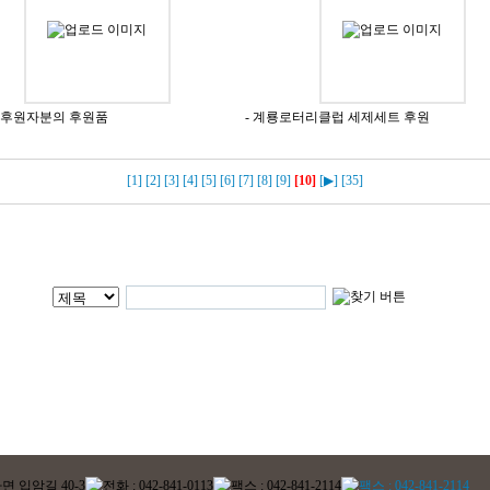
의 후원자분의 후원품
- 계룡로터리클럽 세제세트 후원
[1]
[2]
[3]
[4]
[5]
[6]
[7]
[8]
[9]
[10]
[▶]
[35]