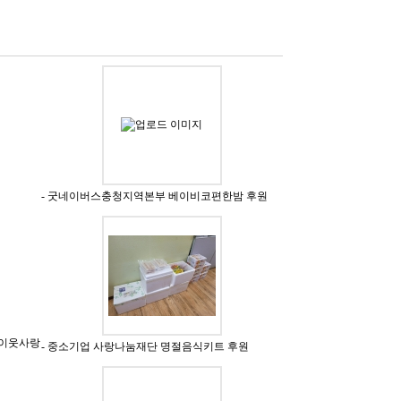
- 굿네이버스충청지역본부 베이비코편한밤 후원
' 이웃사랑
- 중소기업 사랑나눔재단 명절음식키트 후원