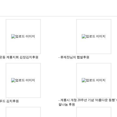
을운동 계룡지회 김장김치후원
- 류제찬님의 햅쌀후원
- 계룡시 개청 20주년 기념 '아름다운 동행
리푸드 김치후원
쌀나눔 후원