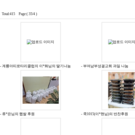
Total:415 Page:( 35/4 )
- 계룡아띠로타리클럽의 이*화님의 딸기나눔
- 부여남부성결교회 과일 나눔
- 류*은님의 햅쌀 후원
- 쿡1015(이*현님)의 반찬후원