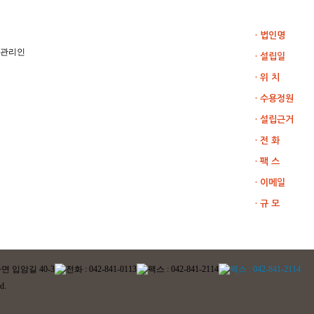
· 법인명
· 설립일
· 위 치
· 수용정원
· 설립근거
· 전 화
· 팩 스
· 이메일
· 규 모